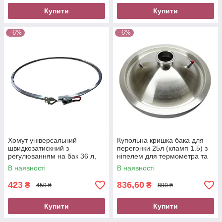
Купити
Купити
–6%
–6%
Хомут універсальний
Купольна кришка бака для
швидкозатискний з
перегонки 25л (кламп 1.5) з
регулюванням на бак 36 л,
ніпелем для термометра та
фіксатор для перегінного
клапаном надлишкового
В наявності
В наявності
куба
тиску
423
836,60
₴
₴
450 ₴
890 ₴
Купити
Купити