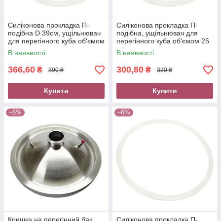
Силіконова прокладка П-
Силіконова прокладка П-
подібна D 39см, ущільнювач
подібна, ущільнювач для
для перегінного куба об'ємом
перегінного куба об'ємом 25
50 л
л
В наявності
В наявності
366,60
300,80
₴
₴
390 ₴
320 ₴
Купити
Купити
–6%
–6%
Кришка на перегінний бак
Силіконова прокладка П-