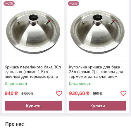
–6%
–6%
Кришка перегінного бака 36л
Купольна кришка для бака
купольна (кламп 1.5) з
25л (кламп 2) з ніпелем для
ніпелем для термометра та
термометра та клапаном
клапаном надлишкового
надлишкового тиску
В наявності
В наявності
тиску
940
930,60
₴
₴
1 000 ₴
990 ₴
Купити
Купити
Про нас