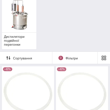
Дистилятори
подвійної
перегонки
Сортування
0
Фільтри
–6%
–6%