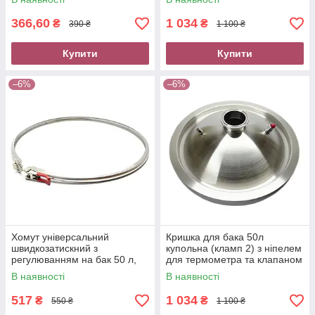
куба
тиску
366,60
1 034
₴
₴
390 ₴
1 100 ₴
Купити
Купити
–6%
–6%
Хомут універсальний
Кришка для бака 50л
швидкозатискний з
купольна (кламп 2) з ніпелем
регулюванням на бак 50 л,
для термометра та клапаном
фіксатор для перегінного
надлишкового тиску
В наявності
В наявності
куба
517
1 034
₴
₴
550 ₴
1 100 ₴