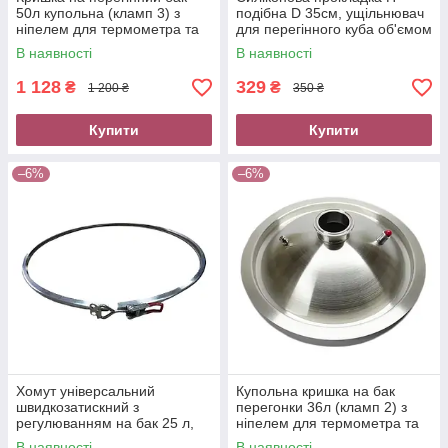
50л купольна (кламп 3) з
подібна D 35см, ущільнювач
ніпелем для термометра та
для перегінного куба об'ємом
клапаном надлишкового
36 л
В наявності
В наявності
тиску
1 128
329
₴
₴
1 200 ₴
350 ₴
Купити
Купити
–6%
–6%
Хомут універсальний
Купольна кришка на бак
швидкозатискний з
перегонки 36л (кламп 2) з
регулюванням на бак 25 л,
ніпелем для термометра та
фіксатор для перегінного
клапаном надлишкового
В наявності
В наявності