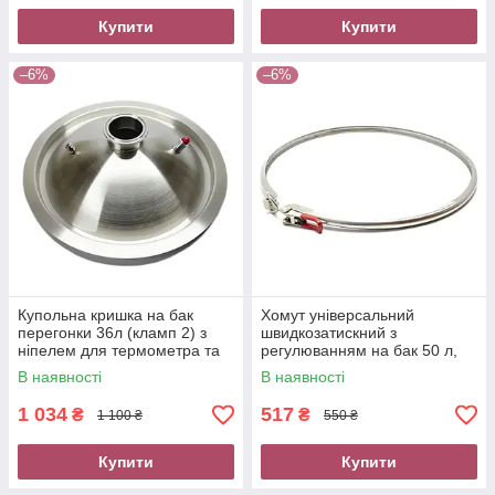
Купити
Купити
–6%
–6%
Купольна кришка на бак
Хомут універсальний
перегонки 36л (кламп 2) з
швидкозатискний з
ніпелем для термометра та
регулюванням на бак 50 л,
клапаном надлишкового
фіксатор для перегінного
В наявності
В наявності
тиску
куба
1 034
517
₴
₴
1 100 ₴
550 ₴
Купити
Купити