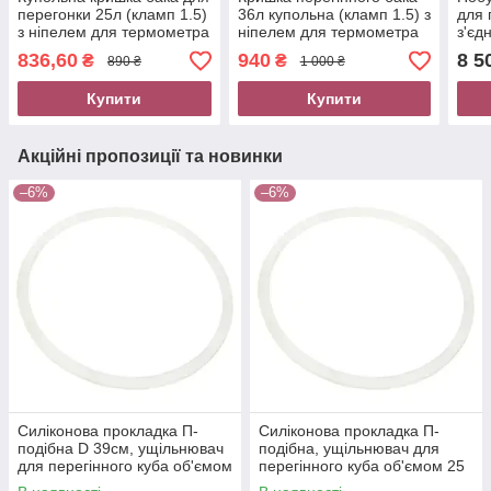
перегонки 25л (кламп 1.5)
36л купольна (кламп 1.5) з
для 
з ніпелем для термометра
ніпелем для термометра
з'єд
та клапаном
та клапаном
кубо
836,60
940
8 5
₴
₴
890 ₴
1 000 ₴
надлишкового тиску
надлишкового тиску
Купити
Купити
Акційні пропозиції та новинки
–6%
–6%
Силіконова прокладка П-
Силіконова прокладка П-
подібна D 39см, ущільнювач
подібна, ущільнювач для
для перегінного куба об'ємом
перегінного куба об'ємом 25
50 л
л