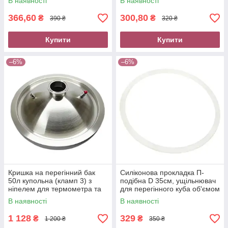
В наявності
В наявності
366,60
300,80
₴
₴
390 ₴
320 ₴
Купити
Купити
–6%
–6%
Кришка на перегінний бак
Силіконова прокладка П-
50л купольна (кламп 3) з
подібна D 35см, ущільнювач
ніпелем для термометра та
для перегінного куба об'ємом
клапаном надлишкового
36 л
В наявності
В наявності
тиску
1 128
329
₴
₴
1 200 ₴
350 ₴