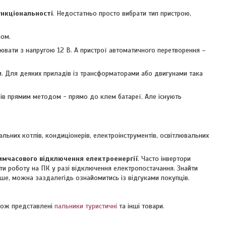
ункціональності
. Недостатньо просто вибрати тип пристрою,
ном.
ювати з напругою 12 В. А пристрої автоматичного перетворення –
и. Для деяких приладів із трансформаторами або двигунами така
ів прямим методом - прямо до клем батареї. Але існують
ьних котлів, кондиціонерів, електроінструментів, освітлювальних
тимчасового відключення електроенергії
. Часто інвертори
ти роботу на ПК у разі відключення електропостачання. Знайти
е, можна заздалегідь ознайомитись із відгуками покупців.
акож представлені
пальники туристичні
та інші товари.