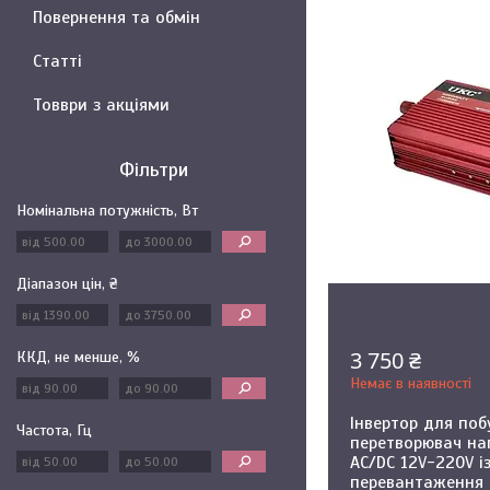
Повернення та обмін
Статті
Товври з акціями
Фільтри
Номінальна потужність, Вт
Діапазон цін, ₴
3 750 ₴
ККД, не менше, %
Немає в наявності
Інвертор для поб
Частота, Гц
перетворювач на
AC/DC 12V-220V і
перевантаження