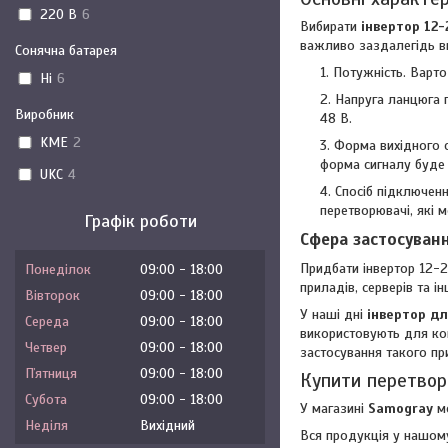
220 В
6
Вибирати
інвертор 12
важливо заздалегідь ви
Сонячна батарея
Потужність. Варто
Ні
6
Напруга ланцюга п
Виробник
48 В.
KME
2
Форма вихідного с
форма сигналу буде
UKC
4
Спосіб підключен
перетворювачі, які 
Графік роботи
Сфера застосуван
Придбати інвертор 12-2
Понеділок
09:00
18:00
приладів, серверів та і
Вівторок
09:00
18:00
У наші дні
інвертор дл
Середа
09:00
18:00
використовують для ком
Четвер
09:00
18:00
застосування такого п
Пʼятниця
09:00
18:00
Купити перетвор
Субота
09:00
18:00
У магазині
Samogray
м
Неділя
Вихідний
Вся продукція у нашому