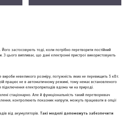
. Його застосовують тоді, коли потрібно перетворити постійний
и. З цього випливає, що дані електронні пристрої використовують
е вироби невеликого розміру, потужність яких не перевищить 3 кВт.
трій працює не в автоматичному режимі, тому немає встановленого
ля підключення електроприладів вдома чи на природі.
овлені стаціонарно. Але й функціональність такий перетворювач
ивлення, контролюють показник напруги, можуть працювати в опції
адів від акумуляторів.
Такі моделі допоможуть забезпечити