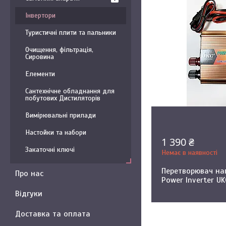
Інвертори
Туристичні плити та пальники
Очищення, фільтрація,
Сировина
Елементи
Сантехнічне обладнання для
побутових Дистиляторів
Вимірювальні прилади
Настойки та набори
1 390 ₴
Закаточні ключі
Немає в наявності
Перетворювач нап
Про нас
Power Inverter U
Відгуки
Доставка та оплата