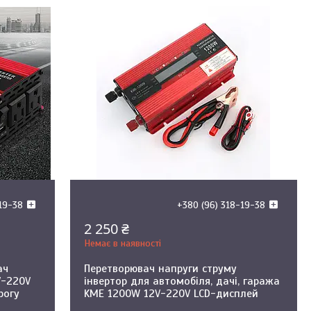
-19-38
+380 (96) 318-19-38
2 250 ₴
Немає в наявності
ач
Перетворювач напруги струму
V-220V
інвертор для автомобіля, дачі, гаража
рогу
KME 1200W 12V-220V LCD-дисплей