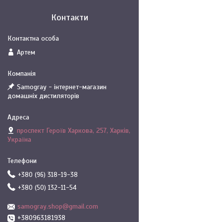
Контакти
Артем
Samogray - інтернет-магазин
домашніх дистиляторів
проспект Героїв Харкова, 257, Харків,
Україна
+380 (96) 318-19-38
+380 (50) 132-11-54
samogray.shop@gmail.com
+380963181938