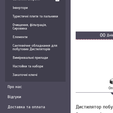
Інвертори
Туристичні плити та пальники
Очищення, фільтрація,
Сировина
0
0
Дні
Елементи
Сантехнічне обладнання для
побутових Дистиляторів
Вимірювальні прилади
Настойки та набори
Закаточні ключі
Про нас
Оп
Відгуки
Дистилятор побу
Доставка та оплата