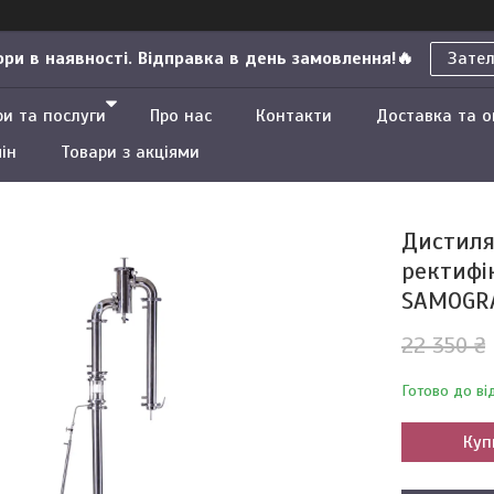
ри в наявності. Відправка в день замовлення!🔥
Зате
ри та послуги
Про нас
Контакти
Доставка та 
ін
Товари з акціями
Дистиля
ректифі
SAMOGRA
22 350 ₴
Готово до ві
Куп