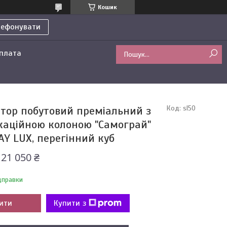
Кошик
лефонувати
оплата
тор побутовий преміальний з
Код:
sl50
каційною колоною "Самограй"
Y LUX, перегінний куб
21 050 ₴
дправки
ити
Купити з