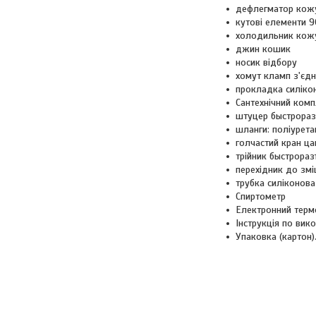
дефлегматор кож
кутові елементи 9
холодильник кож
джин кошик
носик відбору
хомут кламп з'єдн
прокладка силіко
Сантехнічний комп
штуцер быстрораз
шланги: поліурета
голчастий кран ца
трійник быстрораз
перехідник до змі
трубка силіконова
Спиртометр
Електронний терм
Інструкція по вик
Упаковка (картон)