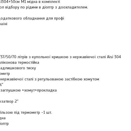
SI304+50см M1 мідна в комплекті
л відбору по рідини в діоптр з доохладителем.
 додаткового обладнання для профі
аїні
/37/50/70 літрів з купольної кришкою з нержавіючої сталі Aisi 304
ліконова термостійка
надлишкового тиску
ометр
 нержавіючої сталі з регульованою застібкою хомутом
½"
 з заглушкою +хомут+прокладка
озатвор 2"
гільзою під термометр -1 шт.
дна
іоптр