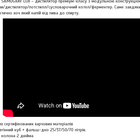
 SAMOGRAY LUX – дистилятор преміум-класу з модульною конструкцією.
они/дистилятор/потстилл/сусловарочний котел/ферментер. Саме завдяки
тично хоч який напій від пива до спирту.
их сертифікованих харчових матеріалів
егінний куб + фальш-дно 25/37/50/70 літрів.
а колона 2 дюйма