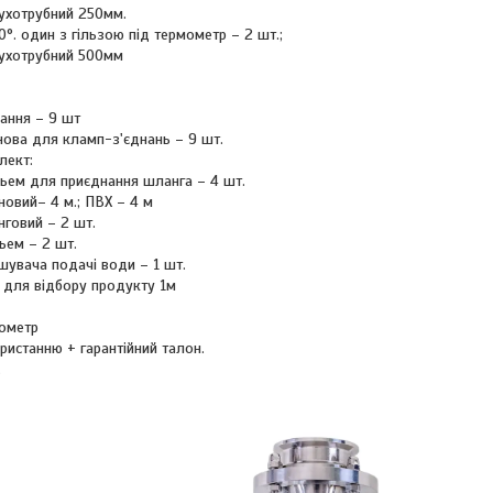
ухотрубний 250мм.
0°. один з гільзою під термометр – 2 шт.;
ухотрубний 500мм
ання – 9 шт
нова для кламп-з'єднань – 9 шт.
лект:
ьем для приєднання шланга – 4 шт.
новий– 4 м.; ПВХ – 4 м
нговий – 2 шт.
ъем – 2 шт.
шувача подачі води – 1 шт.
 для відбору продукту 1м
ометр
ористанню + гарантійний талон.
.