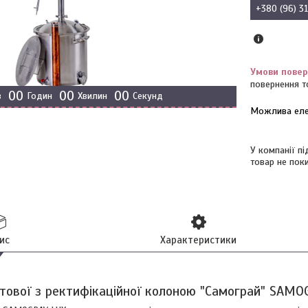
+380 (96) 3
повернення т
0
0
0
0
0
0
в
Годин
Хвилин
Секунд
У компанії п
товар не пок
ис
Характеристики
тової з ректифікаційної колоною "Самограй" SA