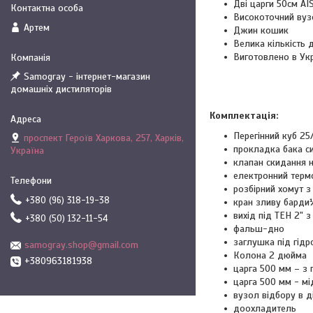
Дві царги 50см AI
Високоточний вузо
Артем
Джин кошик
Велика кількість
Виготовлено в Укр
Samogray - інтернет-магазин
домашніх дистиляторів
Комплектація:
Перегінний куб 25
проспект Героїв Харкова, 257, Харків,
прокладка бака си
Україна
клапан скидання 
електронний терм
розбірний хомут з
+380 (96) 318-19-38
кран зливу барди
вихід під ТЕН 2"
+380 (50) 132-11-54
фальш-дно
заглушка під гідр
samogray.shop@gmail.com
Колона 2 дюйма
+380963181938
царга 500 мм – з 
царга 500 мм - мі
вузол відбору в д
доохладитель