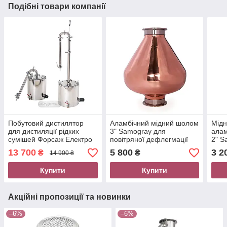
Подібні товари компанії
Побутовий дистилятор
Аламбічний мідний шолом
Мідн
для дистиляції рідких
3" Samogray для
алам
сумішей Форсаж Електро
повітряної дефлегмації
2" S
Samogray 2 дюйми
парів при дистиляції
виро
13 700
5 800
3 2
₴
₴
14 900 ₴
аром
Купити
Купити
Акційні пропозиції та новинки
–6%
–6%