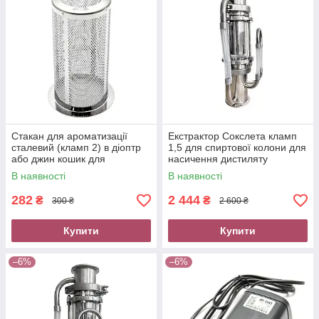
Стакан для ароматизації
Екстрактор Сокслета кламп
сталевий (кламп 2) в діоптр
1,5 для спиртової колони для
або джин кошик для
насичення дистиляту
спиртової колони
ароматом
В наявності
В наявності
282
2 444
₴
₴
300 ₴
2 600 ₴
Купити
Купити
–6%
–6%