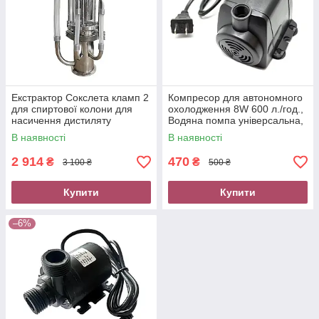
Екстрактор Сокслета кламп 2
Компресор для автономного
для спиртової колони для
охолодження 8W 600 л./год.,
насичення дистиляту
Водяна помпа універсальна,
ароматом
насос для перекачування
В наявності
В наявності
води
2 914
470
₴
₴
3 100 ₴
500 ₴
Купити
Купити
–6%