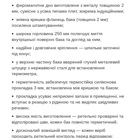
феромагнітне дно виготовлене з металу товщиною 2
мм, сумісне з усіма типами плит, зокрема індукційними;
знімна кришка-фланець бака (товщина 2 мм)
посилена штампуванням;
широка горловина 250 мм полегшує миття
внутрішньої поверхні бака та догляд за ним;
надійне і довговічне кріплення — шпильки заточені
під конус;
у верхню частину бака вварений глухий металевий
штуцер з нержавіючої сталі для встановлення
термометра;
герметичність забезпечує термостійка силіконова
прокладка 3 мм, встановлена між кришкою та баком;
прокладка усуває неприємні запахи в приміщенні, не
вступає в реакцію з рідиною та не виділяє шкідливих
речовин;
висока якість виготовлення — ретельно проварені та
відполіровані шви, кожен бак повністю герметичний;
досконалий зовнішній вигляд — кожен виріб
проходить ретельний контроль перед відправкою;