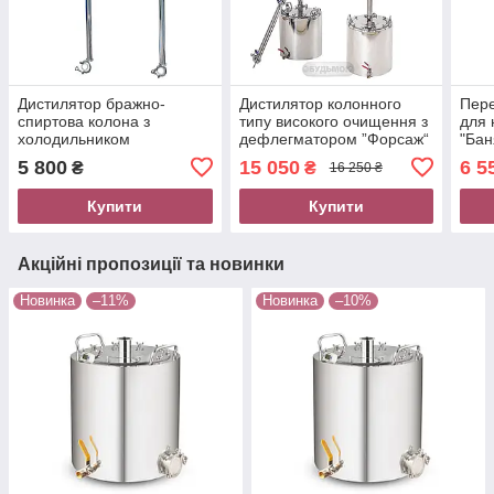
Дистилятор бражно-
Дистилятор колонного
Пере
спиртова колона з
типу високого очищення з
для 
холодильником
дефлегматором ”Форсаж“
"Бан
нержавіюча сталь 2
Samogray 2 дюйми бак
250 
5 800
15 050
6 5
₴
₴
16 250 ₴
дюйми від ТМ Samogray
100 л
нерж
Купити
Купити
Акційні пропозиції та новинки
Новинка
–11%
Новинка
–10%