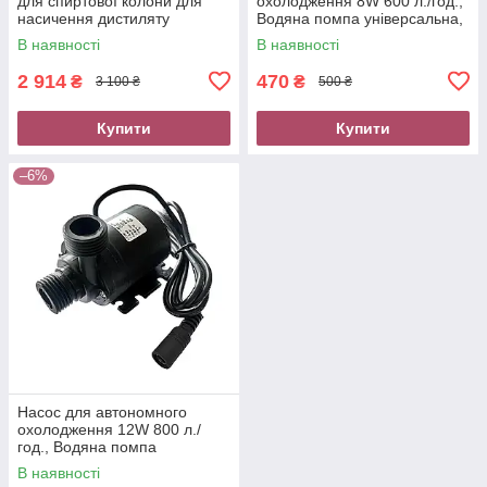
для спиртової колони для
охолодження 8W 600 л./год.,
насичення дистиляту
Водяна помпа універсальна,
ароматом
насос для перекачування
В наявності
В наявності
води
2 914
470
₴
₴
3 100 ₴
500 ₴
Купити
Купити
–6%
Насос для автономного
охолодження 12W 800 л./
год., Водяна помпа
універсальна, компресор для
В наявності
перекачування води