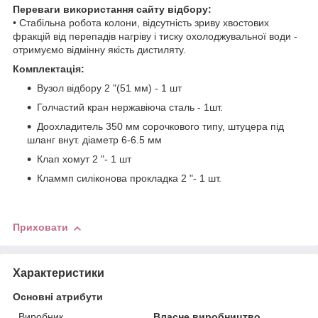
Переваги використання сайту відбору:
• Стабільна робота колони, відсутність зриву хвостових
фракцій від перепадів нагріву і тиску охолоджувальної води -
отримуємо відмінну якість дистиляту.
Комплектація:
Вузол відбору 2 "(51 мм) - 1 шт
Голчастий кран нержавіюча сталь - 1шт.
Доохладитель 350 мм сорочкового типу, штуцера під
шланг внут. діаметр 6-6.5 мм
Клап хомут 2 "- 1 шт
Кламмп силіконова прокладка 2 "- 1 шт.
Приховати
Характеристики
Основні атрибути
Виробник
Власне виробництво