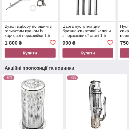
Вузол відбору по рідині з
Царга пустотіла для
Пуст
голчастим краном із
бражно-спиртової колони
спир
харчової нержавійки 1,5
з нержавіючої сталі 1.5
нерж
дюйма Samogray
дюйма (42 мм) L-1000 мм
мм),
1 800
900
750
₴
₴
Samogray
Купити
Купити
Акційні пропозиції та новинки
–6%
–6%