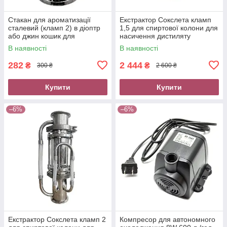
Стакан для ароматизації
Екстрактор Сокслета кламп
сталевий (кламп 2) в діоптр
1,5 для спиртової колони для
або джин кошик для
насичення дистиляту
спиртової колони
ароматом
В наявності
В наявності
282
2 444
₴
₴
300 ₴
2 600 ₴
Купити
Купити
–6%
–6%
Екстрактор Сокслета кламп 2
Компресор для автономного