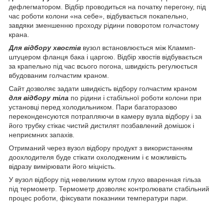
дефлегматором. Відбір проводиться на початку перегону, під
час роботи колони «на себе», відбувається покапельно,
завдяки зменшенню проходу рідини поворотом голчастому
крана.
Для відбору хвостів
вузол встановлюється між Кламмп-
штуцером фланця бака і царгою. Відбір хвостів відбувається
за крапельно під час всього погона, швидкість регулюється
вбудованим голчастим краном.
Сайт дозволяє задати швидкість відбору голчастим краном
для відбору тіла
по рідини і стабільної роботи колони при
установці перед холодильником. Пари багаторазово
переконденсуются потрапляючи в камеру вузла відбору і за
його трубку стікає чистий дистилят позбавлений домішок і
неприємних запахів.
Отриманий через вузол відбору продукт з використанням
доохлодителя буде стікати охолодженим і є можливість
відразу вимірювати його міцність.
У вузол відбору під невеликим кутом глухо вваренная гільза
під термометр. Термометр дозволяє контролювати стабільний
процес роботи, фіксувати показники температури пари.