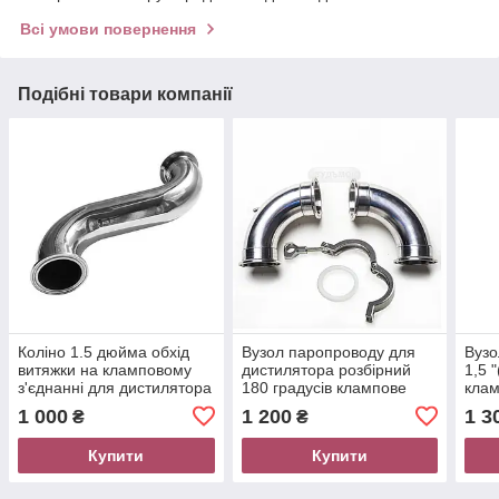
Всі умови повернення
Подібні товари компанії
Коліно 1.5 дюйма обхід
Вузол паропроводу для
Вузо
витяжки на кламповому
дистилятора розбірний
1,5 
з'єднанні для дистилятора
180 градусів клампове
клам
42мм Samogray
з'єднання 1.5 дюйма
кран
1 000
1 200
1 3
₴
₴
Samogray нержавійка
Sam
Купити
Купити