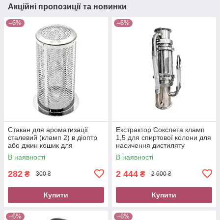
Акційні пропозиції та новинки
–6%
–6%
Стакан для ароматизації
Екстрактор Сокслета кламп
сталевий (кламп 2) в діоптр
1,5 для спиртової колони для
або джин кошик для
насичення дистиляту
спиртової колони
ароматом
В наявності
В наявності
282
2 444
₴
₴
300 ₴
2 600 ₴
Купити
Купити
–6%
–6%