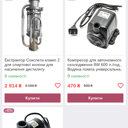
Екстрактор Сокслета кламп 2
Компресор для автономного
для спиртової колони для
охолодження 8W 600 л./год.,
насичення дистиляту
Водяна помпа універсальна,
ароматом
насос для перекачування
В наявності
В наявності
води
2 914
470
₴
₴
3 100 ₴
500 ₴
Купити
Купити
–6%