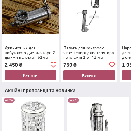
Джин-кошик для
Папуга для контролю
Царг
побутового дистилятора 2
якості спирту дистилятора
дист
дюйми на кламп 51мм
на клампі 1.5" 42 мм
дюйм
Арома-кошики Samogray
нержавійка Samogray
Sam
2 450
750
1 0
₴
₴
Купити
Купити
Акційні пропозиції та новинки
–6%
–6%