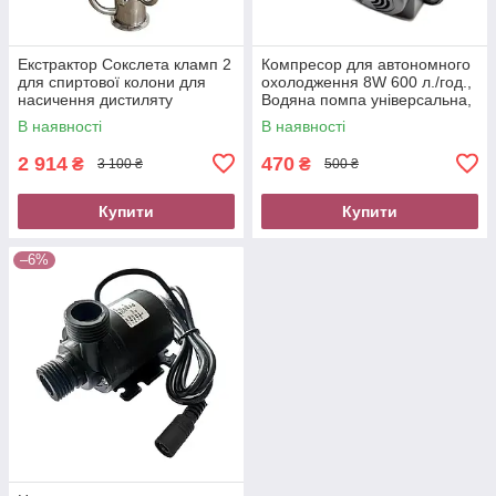
Екстрактор Сокслета кламп 2
Компресор для автономного
для спиртової колони для
охолодження 8W 600 л./год.,
насичення дистиляту
Водяна помпа універсальна,
ароматом
насос для перекачування
В наявності
В наявності
води
2 914
470
₴
₴
3 100 ₴
500 ₴
Купити
Купити
–6%