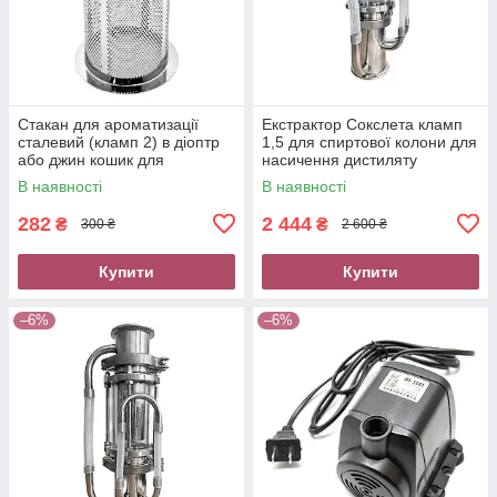
Стакан для ароматизації
Екстрактор Сокслета кламп
сталевий (кламп 2) в діоптр
1,5 для спиртової колони для
або джин кошик для
насичення дистиляту
спиртової колони
ароматом
В наявності
В наявності
282
2 444
₴
₴
300 ₴
2 600 ₴
Купити
Купити
–6%
–6%