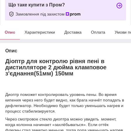
Що таке купити з Пром?
Замовлення під захистом
Опис
Характеристики
Доставка
Оплата
Умови п
Опис
Діоптр для контролю рівня пені в
дистилляторе 2 дюйма кламповое
з'єднання(51мм) 150мм
Диоптр поможет контролировать уровень пены. Во время
кипения через него будет видно, как брага начнёт попадать в
дефлегматор. Необходимо будет только уменьшать нагрев и
процесс стабилизируется.
Через смотровое стекло диоптра можно увидеть момент,
когда колонна начинает «захлёбываться». Если оттёк
флегмы стал заметно меньше, тогда пора уменьшать нагрев.