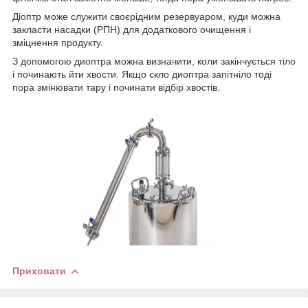
Діоптр може служити своєрідним резервуаром, куди можна
закласти насадки (РПН) для додаткового очищення і
зміцнення продукту.
З допомогою диоптра можна визначити, коли закінчується тіло
і починають йти хвости. Якщо скло диоптра запітніло тоді
пора змінювати тару і починати відбір хвостів.
Приховати