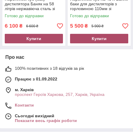
дистилятора Баняк на 58
баки для дистиляторів з
літрів нержавіюча сталь зі
горловиною 110мм зі
штуцером різьбовим ТМ
штуцером різьбовим ТМ
Готово до відправки
Готово до відправки
Samogray
Samogray
6 100
5 500
₴
₴
6 600 ₴
5 900 ₴
Купити
Купити
Про нас
100% позитивних з 18 відгуків за рік
Працює з 01.09.2022
м. Харків
проспект Героїв Харкова, 257, Харків, Україна
Контакти
Сьогодні вихідний
Показати весь графік роботи