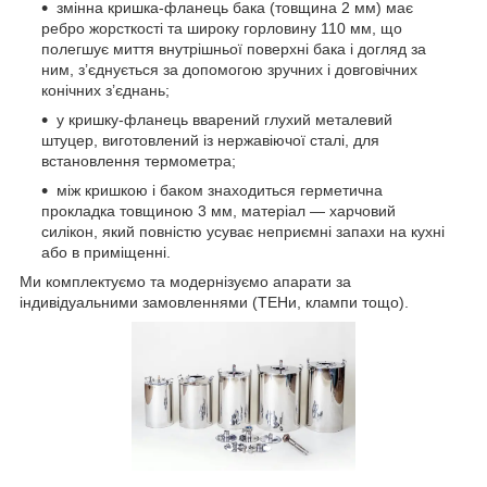
змінна кришка-фланець бака (товщина 2 мм) має
ребро жорсткості та широку горловину 110 мм, що
полегшує миття внутрішньої поверхні бака і догляд за
ним, з’єднується за допомогою зручних і довговічних
конічних з’єднань;
у кришку-фланець вварений глухий металевий
штуцер, виготовлений із нержавіючої сталі, для
встановлення термометра;
між кришкою і баком знаходиться герметична
прокладка товщиною 3 мм, матеріал — харчовий
силікон, який повністю усуває неприємні запахи на кухні
або в приміщенні.
Ми комплектуємо та модернізуємо апарати за
індивідуальними замовленнями (ТЕНи, клампи тощо).