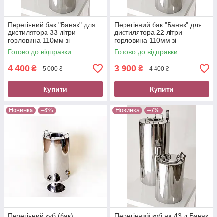
Перегінний бак "Баняк" для
Перегінний бак "Баняк" для
дистилятора 33 літри
дистилятора 22 літри
горловина 110мм зі
горловина 110мм зі
штуцером різьбовим тм
штуцером різьбовим тм
Готово до відправки
Готово до відправки
БУДЬМО
БУДЬМО
4 400
3 900
₴
₴
5 000 ₴
4 400 ₴
Купити
Купити
Новинка
–8%
Новинка
–7%
Перегінний куб (бак)
Перегінний куб на 43 л Баняк