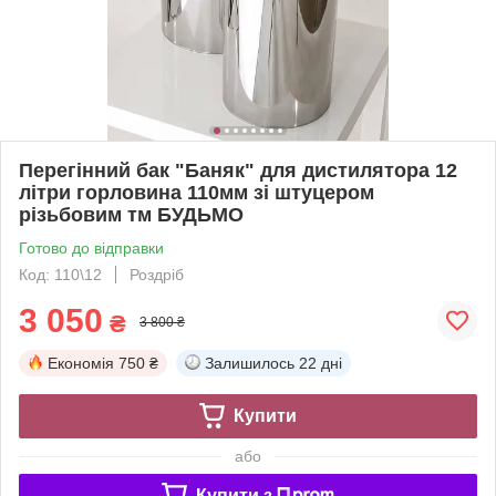
Перегінний бак "Баняк" для дистилятора 12
літри горловина 110мм зі штуцером
різьбовим тм БУДЬМО
Готово до відправки
Код: 110\12
Роздріб
3 050
₴
3 800 ₴
Економія
750 ₴
Залишилось
22 дні
Купити
або
Купити з