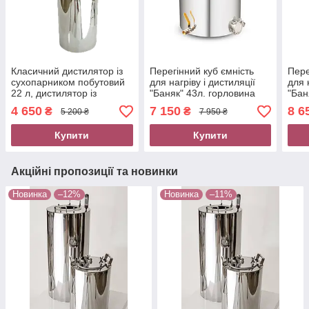
Класичний дистилятор із
Перегінний куб ємність
Пере
сухопарником побутовий
для нагріву і дистиляції
для 
22 л, дистилятор із
"Баняк" 43л. горловина
"Бан
нержавіючої сталі
250 мм. кламп 2"
250 
4 650
7 150
8 6
₴
₴
5 200 ₴
7 950 ₴
Самограй Samogray
нержавійка
нерж
Купити
Купити
Акційні пропозиції та новинки
Новинка
–12%
Новинка
–11%