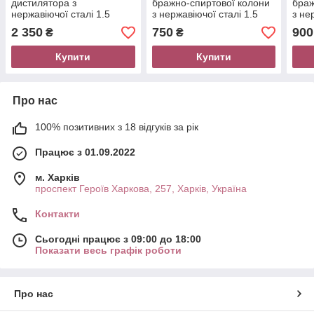
дистилятора з
бражно-спиртової колони
браж
нержавіючої сталі 1.5
з нержавіючої сталі 1.5
з не
дюйма кламп (42мм)
дюйма (42 мм) L-550 мм
дюйм
2 350
750
900
₴
₴
Арома кошик ТМ
ТМ Samogray
Sam
Samogray
Купити
Купити
Про нас
100% позитивних з 18 відгуків за рік
Працює з 01.09.2022
м. Харків
проспект Героїв Харкова, 257, Харків, Україна
Контакти
Сьогодні працює з 09:00 до 18:00
Показати весь графік роботи
Про нас