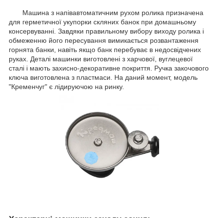
Машина з напівавтоматичним рухом ролика призначена
для герметичної укупорки скляних банок при домашньому
консервуванні. Завдяки правильному вибору виходу ролика і
обмеженню його пересування вимикається розвантаження
горнята банки, навіть якщо банк перебуває в недосвідчених
руках. Деталі машинки виготовлені з харчової, вуглецевої
сталі і мають захисно-декоративне покриття. Ручка закочового
ключа виготовлена з пластмаси. На даний момент, модель
"Кременчуг" є лідируючою на ринку.