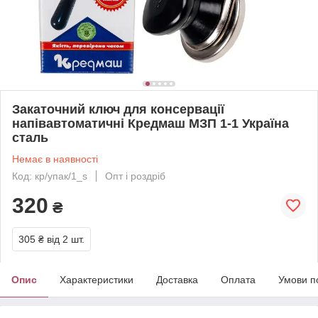
Закаточний ключ для консервації
напівавтоматичні Кредмаш МЗП 1-1 Україна
сталь
Немає в наявності
Код: кр/упак/1_s
Опт і роздріб
320
₴
305 ₴
від 2 шт.
Опис
Характеристики
Доставка
Оплата
Умови п