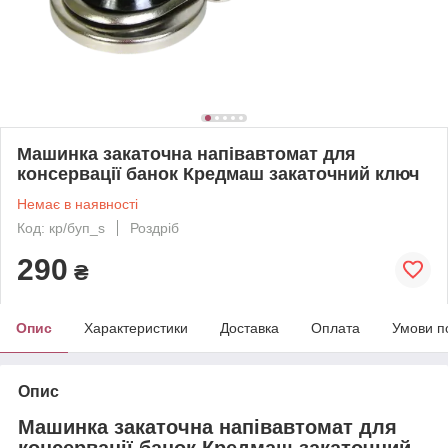
Машинка закаточна напівавтомат для
консервації банок Кредмаш закаточний ключ
Немає в наявності
Код: кр/буп_s
Роздріб
290
₴
Опис
Характеристики
Доставка
Оплата
Умови п
Опис
Машинка закаточна напівавтомат для
консервації банок Кредмаш закаточний