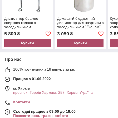
Дистилятор бражно-
Домашній бюджетний
Кухо
спиртова колона з
дистилятор для квартири з
апар
холодильником
холодильником "Економ"
холо
нержавіюча сталь 2
Samogray!
Samo
5 800
3 050
3 6
₴
₴
дюйми від ТМ Samogray
Купити
Купити
Про нас
100% позитивних з 18 відгуків за рік
Працює з 01.09.2022
м. Харків
проспект Героїв Харкова, 257, Харків, Україна
Контакти
Сьогодні працює з 09:00 до 18:00
Показати весь графік роботи