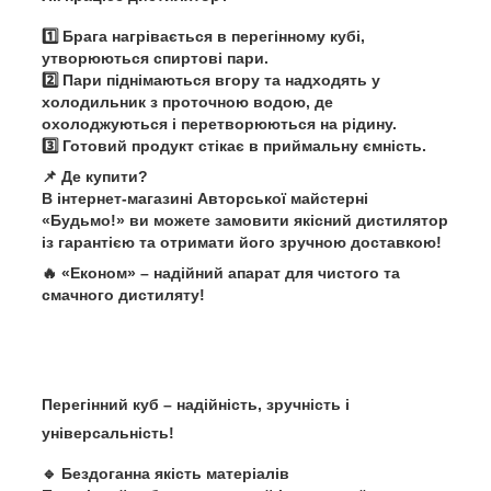
1️⃣
Брага нагрівається
в перегінному кубі,
утворюються спиртові пари.
2️⃣ Пари піднімаються вгору та надходять у
холодильник з проточною водою
, де
охолоджуються і перетворюються на рідину.
3️⃣
Готовий продукт
стікає в приймальну ємність.
📌
Де купити?
В інтернет-магазині
Авторської майстерні
«Будьмо!»
ви можете замовити
якісний дистилятор
із гарантією
та отримати його
зручною доставкою
!
🔥
«Економ» – надійний апарат для чистого та
смачного дистиляту!
Перегінний куб – надійність, зручність і
універсальність!
🔹
Бездоганна якість матеріалів