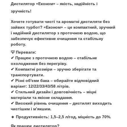
Дистилятор «Економ» – якість, надійність і
зручність!
Хочете готувати
чисті та ароматні дистиляти
без
зайвих турбот?
«Економ»
– це
компактний, зручний
і надійний
дистилятор з
проточною водою
, що
забезпечує
ефективне очищення та стабільну
роботу
.
💡
Переваги:
✔
Працює з проточною водою
– стабільне
охолодження без перегріву.
✔
Компактні розміри
– зручно зберігати та
транспортувати.
✔
Різні об'єми бака
– обирайте відповідний
варіант:
12/22/33/43/58 літрів
.
✔
Стильний дизайн і довговічність
– міцні
матеріали та якісне складання.
✔
Високий рівень очищення
– дистилят виходить
чистішим і м’якшим
.
🔹
Продуктивність:
1,5–2,5 л/год, міцність до 70%
.
Як працює дистилятор?