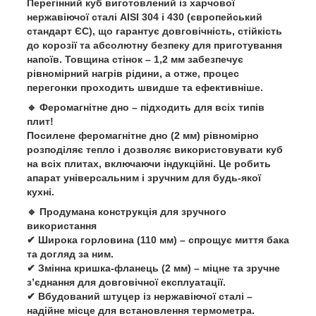
Перегінний куб виготовлений із
харчової
нержавіючої сталі AISI 304 і 430
(європейський
стандарт ЄС), що гарантує
довговічність, стійкість
до корозії
та
абсолютну безпеку
для приготування
напоїв.
Товщина стінок – 1,2 мм
забезпечує
рівномірний нагрів рідини
, а отже, процес
перегонки проходить
швидше та ефективніше
.
🔹
Феромагнітне дно – підходить для всіх типів
плит!
Посилене
феромагнітне дно (2 мм)
рівномірно
розподіляє тепло і дозволяє використовувати куб
на всіх плитах
, включаючи
індукційні
. Це робить
апарат
універсальним і зручним
для будь-якої
кухні.
🔹
Продумана конструкція для зручного
використання
✔
Широка горловина (110 мм)
– спрощує миття бака
та догляд за ним.
✔
Змінна кришка-фланець (2 мм)
– міцне та зручне
з’єднання для довговічної експлуатації.
✔
Вбудований штуцер із нержавіючої сталі
–
надійне місце для встановлення термометра.