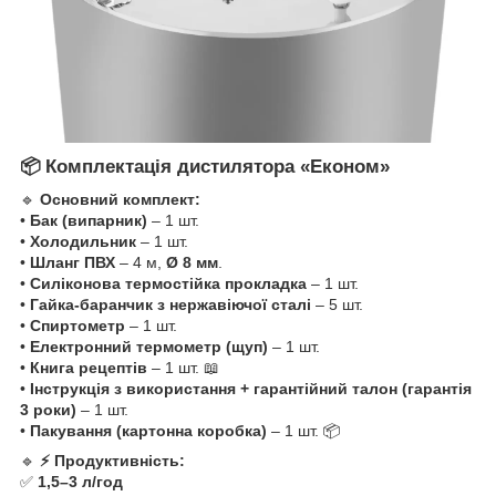
📦 Комплектація дистилятора «Економ»
🔹
Основний комплект:
•
Бак (випарник)
– 1 шт.
•
Холодильник
– 1 шт.
•
Шланг ПВХ
– 4 м,
Ø 8 мм
.
•
Силіконова термостійка прокладка
– 1 шт.
•
Гайка-баранчик з нержавіючої сталі
– 5 шт.
•
Спиртометр
– 1 шт.
•
Електронний термометр (щуп)
– 1 шт.
•
Книга рецептів
– 1 шт. 📖
•
Інструкція з використання + гарантійний талон (гарантія
3 роки)
– 1 шт.
•
Пакування (картонна коробка)
– 1 шт. 📦
🔹
⚡ Продуктивність:
✅
1,5–3 л/год