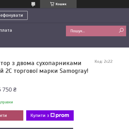
Кошик
лефонувати
оплата
тор з двома сухопарниками
Код:
2с22
й 2С торгової марки Samogray!
5 750 ₴
дправки
ити
Купити з