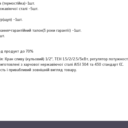
 (термостійка)-1шт.
ржавіючої сталі -5шт.
р(щуп) -1шт.
вання+гарантійний талон(3 роки гарантії) -1шт.
шт.
год продукт до 70%
: Кран сливу (кульовий) 1/2″, ТЕН 1.5/2/2.5/3кВт, регулятор потужност
иготовлені з харчової нержавіючої сталі AISI 304 та 430 стандарт ЄС.
сть і привабливий зовнішній вигляд товару.