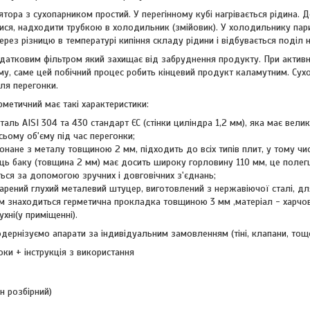
тора з сухопарником простий. У перегінному кубі нагрівається рідина. Д
ся, надходити трубкою в холодильник (змійовик). У холодильнику пари
ерез різницю в температурі кипіння складу рідини і відбувається поділ н
атковим фільтром який захищає від забруднення продукту. При активно
тему, саме цей побічний процес робить кінцевий продукт каламутним. Сух
сля перегонки.
рметичний має такі характеристики:
аль AISI 304 та 430 стандарт ЄС (стінки циліндра 1,2 мм), яка має велик
сьому об'єму під час перегонки;
онане з металу товщиною 2 мм, підходить до всіх типів плит, у тому чис
ь баку (товщина 2 мм) має досить широку горловину 110 мм, це полегш
ться за допомогою зручних і довговічних з'єднань;
рений глухий металевий штуцер, виготовлений з нержавіючої сталі, дл
 знаходиться герметична прокладка товщиною 3 мм ,матеріал - харчови
ухні(у приміщенні).
ернізуємо апарати за індивідуальним замовленням (тіні, клапани, тощ
оки + інструкція з використання
н розбірний)