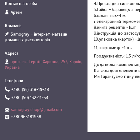
4.Прокладка силіконова
5.Гайка - баранець з не
Артем
6.шланг пвх-4 м.
7.електронний термомет
8.книга рецептів -1шт.
9.інструкція до застосу
Samogray - інтернет-магазин
10.упаковка (картон) -1
домашніх дистиляторів
11,спиртометр -1шт.
Продуктивність: 1,5 л/
проспект Героїв Харкова, 257, Харків,
Додаткова комплектація
Україна
Всі складові елементи в
Ми Гарантуємо гідну які
+380 (96) 318-19-38
+380 (50) 132-11-54
samogray.shop@gmail.com
+380963181938