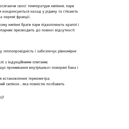
осягаючи своєї температури кипіння, пари
 конденсуються назад у рідину та стікають
а окремі фракції.
му кипінні браги пари підхоплюють краплі і
опарник призводить до повної відсутності
у теплопровідність і забезпечує рівномірне
лі з індукційними плитами;
ує промивання внутрішньої поверхні бака і
я встановлення термометра;
й силікон , яка повністю позбавить
о)!