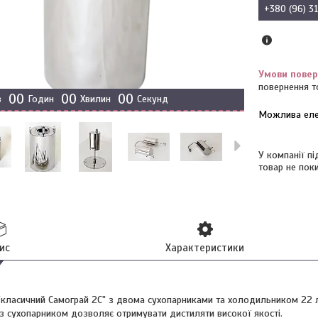
+380 (96) 3
повернення т
0
0
0
0
0
0
в
Годин
Хвилин
Секунд
У компанії п
товар не пок
ис
Характеристики
"класичний Самограй 2С" з двома сухопарниками та холодильником 22 
з сухопарником дозволяє отримувати дистиляти високої якості.