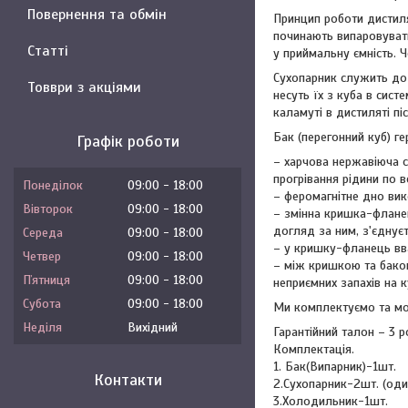
Повернення та обмін
Принцип роботи дистиля
починають випаровувати
Статті
у приймальну ємність. Ч
Сухопарник служить дод
Товври з акціями
несуть їх з куба в сис
каламуті в дистиляті пі
Бак (перегонний куб) ге
Графік роботи
– харчова нержавіюча ст
прогрівання рідини по в
Понеділок
09:00
18:00
– феромагнітне дно вик
Вівторок
09:00
18:00
– змінна кришка-фланец
догляд за ним, з'єднує
Середа
09:00
18:00
– у кришку-фланець вва
Четвер
09:00
18:00
– між кришкою та баком
Пʼятниця
09:00
18:00
неприємних запахів на к
Субота
09:00
18:00
Ми комплектуємо та мод
Неділя
Вихідний
Гарантійний талон – 3 р
Комплектація.
1. Бак(Випарник)-1шт.
Контакти
2.Сухопарник-2шт. (оди
3.Холодильник-1шт.