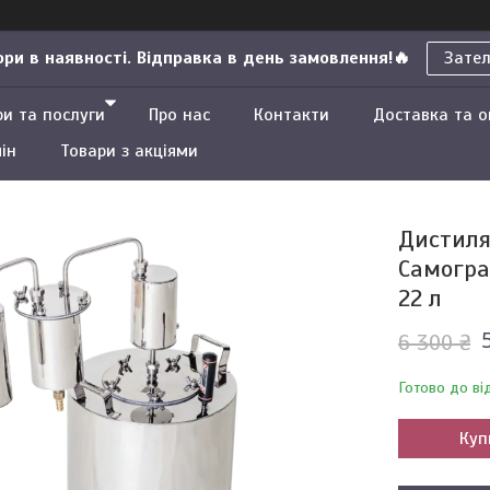
ри в наявності. Відправка в день замовлення!🔥
Зате
ри та послуги
Про нас
Контакти
Доставка та 
ін
Товари з акціями
Дистиля
Самогра
22 л
6 300 ₴
Готово до ві
Куп