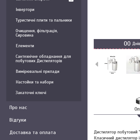
Інвертори
Туристичні плити та пальники
Очищення, фільтрація,
Сировина
0
0
Дні
Елементи
Сантехнічне обладнання для
побутових Дистиляторів
Вимірювальні прилади
Настойки та набори
Закаточні ключі
Про нас
Оп
Відгуки
Дистилятор побутовий 
Доставка та оплата
Класичний дистилятор і