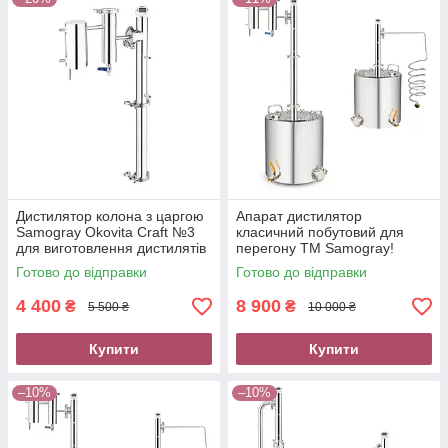
Дистилятор колона з царгою
Апарат дистилятор
Samogray Okovita Craft №3
класичний побутовий для
для виготовлення дистилятів
перегону TM Samogray!
новачками та майстрами
Okovita Craft з нержавіючої
Готово до відправки
Готово до відправки
сталі
4 400
8 900
₴
₴
5 500 ₴
10 000 ₴
Купити
Купити
–10%
–10%