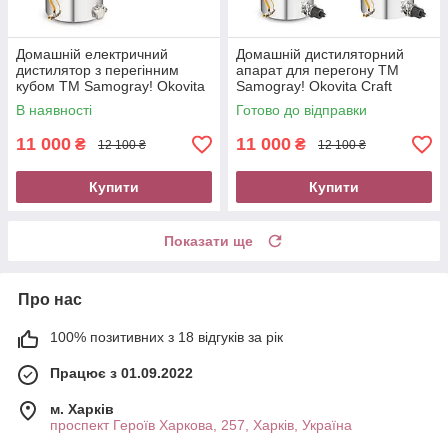
Домашній електричний
Домашній дистиляторний
дистилятор з перегінним
апарат для перегону TM
кубом TM Samogray! Okovita
Samogray! Okovita Craft
Craft електро
електро з нержавіючої сталі
В наявності
Готово до відправки
11 000
11 000
₴
₴
12 100 ₴
12 100 ₴
Купити
Купити
Показати ще
Про нас
100% позитивних з 18 відгуків за рік
Працює з 01.09.2022
м. Харків
проспект Героїв Харкова, 257, Харків, Україна