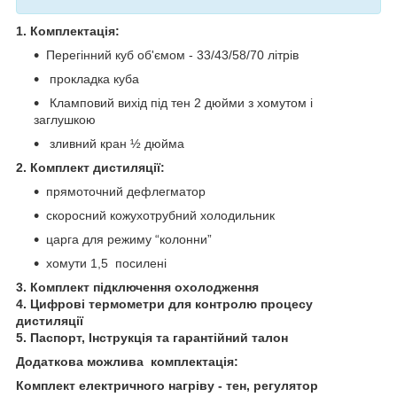
1. Комплектація:
Перегінний куб об'ємом - 33/43/58/70 літрів
прокладка куба
Кламповий вихід під тен 2 дюйми з хомутом і
заглушкою
зливний кран ½ дюйма
2. Комплект дистиляції:
прямоточний дефлегматор
скоросний кожухотрубний холодильник
царга для режиму “колонни”
хомути 1,5 посилені
3. Комплект підключення охолодження
4. Цифрові термометри для контролю процесу
дистиляції
5. Паспорт, Інструкція та гарантійний талон
Додаткова можлива комплектація:
Комплект електричного нагріву - тен, регулятор