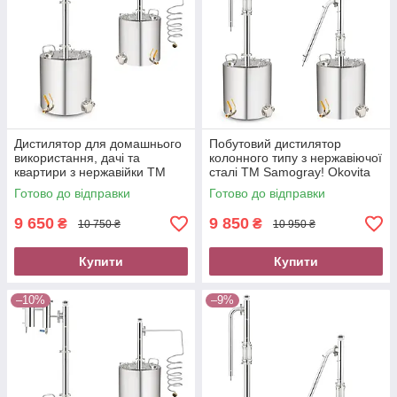
Дистилятор для домашнього
Побутовий дистилятор
використання, дачі та
колонного типу з нержавіючої
квартири з нержавійки TM
сталі TM Samogray! Okovita
Samogray! Okovita Craft
Profi
Готово до відправки
Готово до відправки
9 650
9 850
₴
₴
10 750 ₴
10 950 ₴
Купити
Купити
–10%
–9%