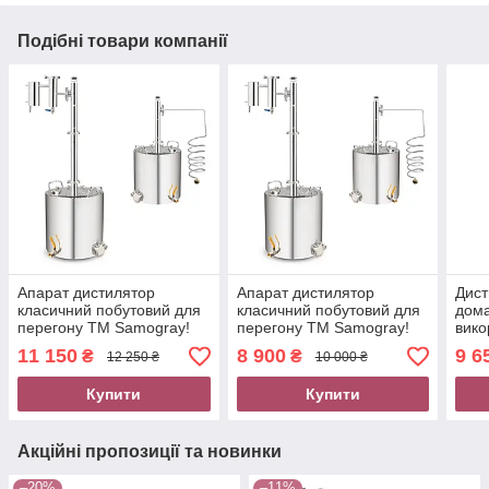
Подібні товари компанії
Апарат дистилятор
Апарат дистилятор
Дист
класичний побутовий для
класичний побутовий для
дом
перегону TM Samogray!
перегону TM Samogray!
вико
Okovita Craft з
Okovita Craft з
квар
11 150
8 900
9 6
₴
₴
12 250 ₴
10 000 ₴
нержавіючої сталі
нержавіючої сталі
Samo
Купити
Купити
Акційні пропозиції та новинки
–20%
–11%