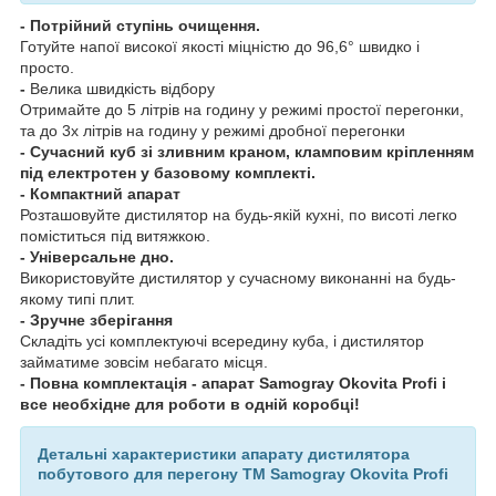
- Потрійний ступінь очищення.
Готуйте напої високої якості міцністю до 96,6° швидко і
просто.
-
Велика швидкість відбору
Отримайте до 5 літрів на годину у режимі простої перегонки,
та до 3х літрів на годину у режимі дробної перегонки
- Сучасний куб зі зливним краном, кламповим кріпленням
під електротен у базовому комплекті.
- Компактний апарат
Розташовуйте дистилятор на будь-якій кухні, по висоті легко
поміститься під витяжкою.
- Універсальне дно.
Використовуйте дистилятор у сучасному виконанні на будь-
якому типі плит.
- Зручне зберігання
Складіть усі комплектуючі всередину куба, і дистилятор
займатиме зовсім небагато місця.
- Повна комплектація - апарат Samogray Okovita Profi і
все необхідне для роботи в одній коробці!
Детальні характеристики апарату дистилятора
побутового для перегону TM Samogray Okovita Profi