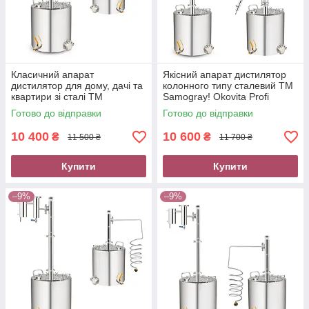
Класичний апарат
Якісний апарат дистилятор
дистилятор для дому, дачі та
колонного типу сталевий TM
квартири зі сталі TM
Samogray! Okovita Profi
Samogray! Okovita Craft
Готово до відправки
Готово до відправки
10 400
10 600
₴
₴
11 500 ₴
11 700 ₴
Купити
Купити
–9%
–9%