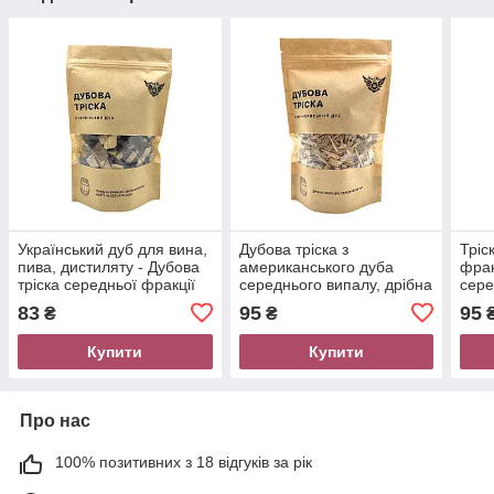
Український дуб для вина,
Дубова тріска з
Тріс
пива, дистиляту - Дубова
американського дуба
фран
тріска середньої фракції
середнього випалу, дрібна
сере
мікс із необсмаженою 100
фракція для дистилятів
вели
83
95
95
₴
₴
100 г
наст
Купити
Купити
Про нас
100% позитивних з 18 відгуків за рік