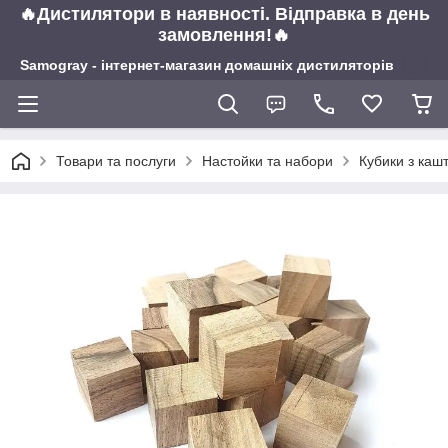
🔥Дистилятори в наявності. Відправка в день
замовлення!🔥
Samogray - інтернет-магазин домашніх дистиляторів
Товари та послуги
Настойки та набори
Кубики з каш