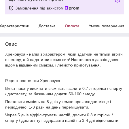
Замовлення під захистом
Характеристики
Доставка
Оплата
Умови повернення
Опис
Хреновуха - напій з характером, який здатний не тільки зігріти
в негоду, а й надати життєвих сил! Настоянка з давніх-давен
відома відмінним смаком, і легкістю приготування.
Рецепт настоянки Хреновуха:
Вміст пакету висипати в ємність і залити 0.7 л горілки / спирту
/ дистиляту, за бажанням додати 50-100 г меду.
Поставити ємність на 5 днів у темне прохолодне місце і
періодично, 1-3 рази на день перемішувати.
Через 5 днів відфільтрувати настій, долити 0.3 л горілки /
спирту / дистиляту і відправити напій на 3-4 дні відпочивати.