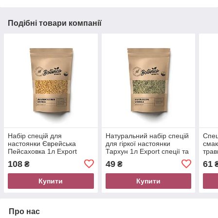
Подібні товари компанії
Набір спецій для
Натуральний набір спецій
Спец
настоянки Єврейська
для гіркої настоянки
смак
Пейсаховка 1л Export
Тархун 1л Export спеції та
трав
спеції для єврейської
трави для домашніх
ялів
108
49
61
₴
₴
настоянки
настоянок
Купити
Купити
Про нас