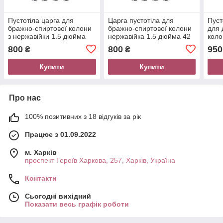
Пустотіла царга для
Царга пустотіла для
Пуст
бражно-спиртової колони
бражно-спиртової колони
для 
з нержавійки 1.5 дюйма
нержавійка 1.5 дюйма 42
коло
(42 мм) L-750 мм
мм, L-750 мм Samogray
51мм
800
800
950
₴
₴
Samogray
Купити
Купити
Про нас
100% позитивних з 18 відгуків за рік
Працює з 01.09.2022
м. Харків
проспект Героїв Харкова, 257, Харків, Україна
Контакти
Сьогодні вихідний
Показати весь графік роботи