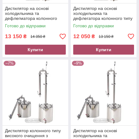
Дистилятор на основі
Дистилятор на основі
холодильника та
холодильника та
дефлегматора колонного
дефлегатора колонного типу
типу Форсаж Samogray 2
Форсаж Samogray 2 дюйми
Готово до відправки
Готово до відправки
дюйми бак 58 л
бак 33
13 150
12 050
₴
₴
14 350 ₴
13 150 ₴
Купити
Купити
–7%
–9%
Дистилятор колонного типу
Дистилятор на основі
високого очищення з
холодильника та