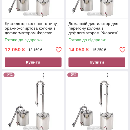
Дистилятор колонного типу,
Домашній дистилятор для
бражно-спиртова колона з
перегону колона з
дефлегматором Форсаж
дефлегматором ”Форсаж“
Samogray 2 дюйми 33 літри
Samogray 2 дюйми бак 70 л
Готово до відправки
Готово до відправки
12 050
14 050
₴
₴
13 150 ₴
15 250 ₴
Купити
Купити
–8%
–8%