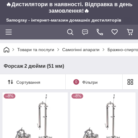
🔥Дистилятори в наявності. Відправка в день
замовлення!🔥
Samogray - інтернет-магазин домашніх дистиляторів
Товари та послуги
Самогінні апарати
Бражно-спирто
Форсаж 2 дюйми (51 мм)
Сортування
0
Фільтри
–8%
–8%